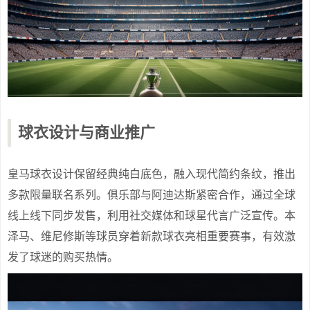
球衣设计与商业推广
皇马球衣设计保留经典纯白底色，融入现代简约条纹，推出
多款限量联名系列。俱乐部与阿迪达斯紧密合作，通过全球
线上线下同步发售，利用社交媒体和球星代言广泛宣传。本
泽马、维尼修斯等球员穿着新款球衣亮相重要赛事，有效激
发了球迷的购买热情。