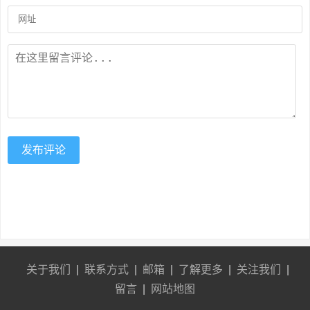
发布评论
关于我们
|
联系方式
|
邮箱
|
了解更多
|
关注我们
|
留言
|
网站地图