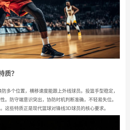
特质？
换防多个位置，横移速度能跟上外线球员。投篮手型稳定，
属性。防守端意识突出，协防时机判断准确，不轻易失位。
。这些特质正是现代篮球对锋线3D球员的核心要求。