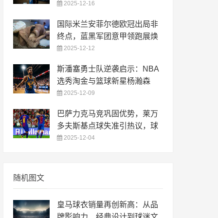
2025-12-16
国际米兰安菲尔德欧冠出局非
终点，蓝黑军团意甲领跑展焕
2025-12-12
斯潘塞勇士队逆袭启示：NBA
选秀淘金与篮球新星杨瀚森
2025-12-09
巴萨力克马竞巩固优势，莱万
多夫斯基点球失准引热议，球
2025-12-04
随机图文
皇马球衣销量再创新高：从品
牌影响力、经典设计到球迷文