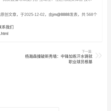
文章，于2025-12-02，由
jm@8888
发表，共 568个
请联系我们
.html
下一篇:
杨瀚森撞破新秀墙：中锋加练汗水铸就
职业球员根基