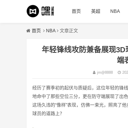
首页
英超
NBA
首页
NBA
文章正文
年轻锋线攻防兼备展现3
端
jm@8888
202
经历了赛季初的起伏与质疑后，这位年轻的锋
地命中了那些空位三分，更在防守端展现了出
这场久违的“像样”表现，仿佛一束光，照亮了
球员的道路上？