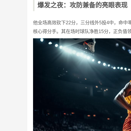
爆发之夜：攻防兼备的亮眼表现
他全场高效砍下22分，三分线外5投4中，命中
核心得分手。其在场时球队净胜15分，正负值