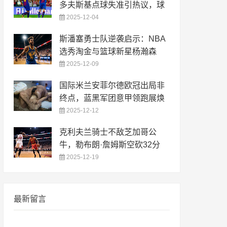
多夫斯基点球失准引热议，球
2025-12-04
斯潘塞勇士队逆袭启示：NBA
选秀淘金与篮球新星杨瀚森
2025-12-09
国际米兰安菲尔德欧冠出局非
终点，蓝黑军团意甲领跑展焕
2025-12-12
克利夫兰骑士不敌芝加哥公
牛，勒布朗·詹姆斯空砍32分
2025-12-19
最新留言