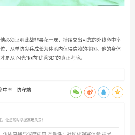
。他必须证明此战非昙花一现，持续交出可靠的外线命中率
失位，从单防尖兵成长为体系内值得信赖的拼图。他的身体
是从“闪光”迈向“优秀3D”的真正考验。
命中率
防守端
区，让您随时掌握赛场风云！
：优质直播与深度内容 互动性：社区化观赛体验 技术