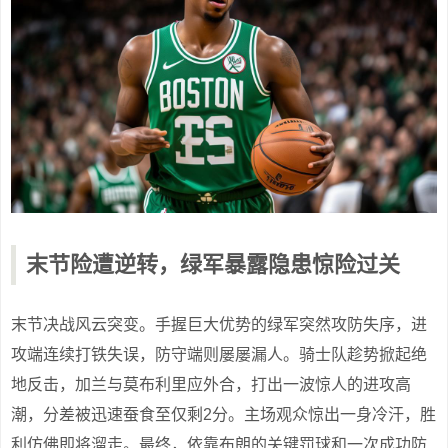
末节险遭逆转，绿军暴露隐患惊险过关
末节决战风云突变。手握巨大优势的绿军突然攻防失序，进
攻端连续打铁失误，防守端则屡屡漏人。骑士队趁势掀起绝
地反击，加兰与莫布利里应外合，打出一波惊人的进攻高
潮，分差被迅速蚕食至仅剩2分。主场观众惊出一身冷汗，胜
利仿佛即将溜走。最终，依靠布朗的关键罚球和一次成功防