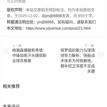
与实时数据
版权声明：
本站文章如无特别标注，均为本站原创文
章，于2025-12-02，由
jm@8888
发表，共 655个字。
转载请注明出处：
jm@8888，如有疑问，请联系我们
本文地址：
https://www.yijiamiye.com/post/21.html
上一篇:
下一篇:
杨瀚森撞破新秀墙：
保罗组织能力与球场
中锋加练汗水铸就职
领导力解析：快船战
业球员根基
术体系为何依赖他，
替补控卫深度不足成
关键
相关推荐
发表评论